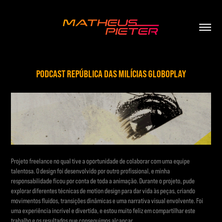
PODCAST REPÚBLICA DAS MILÍCIAS GLOBOPLAY
Projeto freelance no qual tive a oportunidade de colaborar com uma equipe
talentosa. O design foi desenvolvido por outro profissional, e minha
responsabilidade ficou por conta de toda a animação. Durante o projeto, pude
explorar diferentes técnicas de motion design para dar vida às peças, criando
movimentos fluidos, transições dinâmicas e uma narrativa visual envolvente. Foi
uma experiência incrível e divertida, e estou muito feliz em compartilhar este
trabalho e os resultados que conseguimos alcançar.